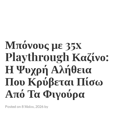
Skip
to
content
Μπόνους με 35x
Playthrough Καζίνο:
Η Ψυχρή Αλήθεια
Που Κρύβεται Πίσω
Από Τα Φιγούρα
Posted on
8 Μαΐου, 2026
by