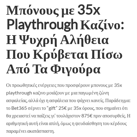
Μπόνους με 35x
Playthrough Καζίνο:
Η Ψυχρή Αλήθεια
Που Κρύβεται Πίσω
Από Τα Φιγούρα
Οι προωθητικές ενέργειες που προσφέρουν μπονους με 35x
playthrough καζινο μοιάζουν με μια παγωμένη ζώνη
ασφαλείας, αλλά όχι η ασφάλεια που ψάχνει κανείς. Παράδειγμα:
το Bet365 σέρνει το “gift” 25€ με 35x όρους, που σημαίνει ότι
θα χρειαστεί να παίξεις γι’ τουλάχιστον 875€ πριν αποσυρθείς. Η
αριθμητική αυτή είναι απλή, όμως η ψευδαίσθηση του κέρδους
παραμένει ακατάσπαστη.