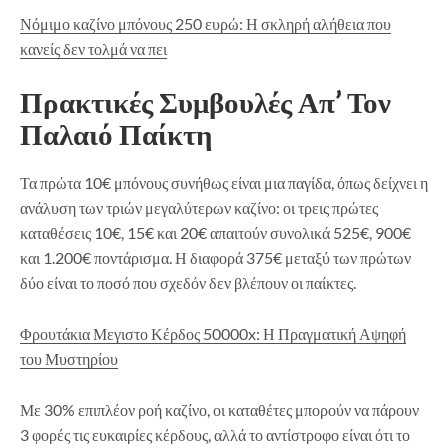
Νόμιμο καζίνο μπόνους 250 ευρώ: Η σκληρή αλήθεια που
κανείς δεν τολμά να πει
Πρακτικές Συμβουλές Απ’ Τον
Παλαιό Παίκτη
Τα πρώτα 10€ μπόνους συνήθως είναι μια παγίδα, όπως δείχνει η
ανάλυση των τριών μεγαλύτερων καζίνο: οι τρεις πρώτες
καταθέσεις 10€, 15€ και 20€ απαιτούν συνολικά 525€, 900€
και 1.200€ ποντάρισμα. Η διαφορά 375€ μεταξύ των πρώτων
δύο είναι το ποσό που σχεδόν δεν βλέπουν οι παίκτες.
Φρουτάκια Μεγιστο Κέρδος 50000x: Η Πραγματική Αψηφή
του Μυστηρίου
Με 30% επιπλέον ροή καζίνο, οι καταθέτες μπορούν να πάρουν
3 φορές τις ευκαιρίες κέρδους, αλλά το αντίστροφο είναι ότι το