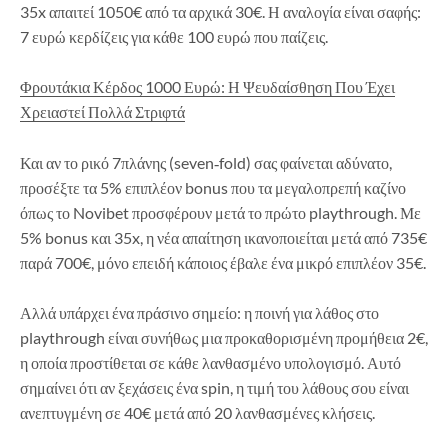
35x απαιτεί 1050€ από τα αρχικά 30€. Η αναλογία είναι σαφής:
7 ευρώ κερδίζεις για κάθε 100 ευρώ που παίζεις.
Φρουτάκια Κέρδος 1000 Ευρώ: Η Ψευδαίσθηση Που Έχει
Χρειαστεί Πολλά Στριφτά
Και αν το ρικό 7πλάνης (seven‑fold) σας φαίνεται αδύνατο,
προσέξτε τα 5% επιπλέον bonus που τα μεγαλοπρεπή καζίνο
όπως το Novibet προσφέρουν μετά το πρώτο playthrough. Με
5% bonus και 35x, η νέα απαίτηση ικανοποιείται μετά από 735€
παρά 700€, μόνο επειδή κάποιος έβαλε ένα μικρό επιπλέον 35€.
Αλλά υπάρχει ένα πράσινο σημείο: η ποινή για λάθος στο
playthrough είναι συνήθως μια προκαθορισμένη προμήθεια 2€,
η οποία προστίθεται σε κάθε λανθασμένο υπολογισμό. Αυτό
σημαίνει ότι αν ξεχάσεις ένα spin, η τιμή του λάθους σου είναι
ανεπτυγμένη σε 40€ μετά από 20 λανθασμένες κλήσεις.