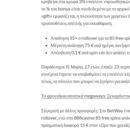
κρύβεται στα κρυφά 3% επιπλέον «προωθητικών
το % του bonus είναι συνδεδεμένο με το αρχικό 
«gift» εμφανίζεται, η πλειονότητα των χρηστών δ
προϋποθέσεις απειλής για εκκαθάριση.
Απαίτηση 35× ο rollover για τα 85 free spi
Μέγιστη ανάληψη 75 € ανά ημέρα, ανεξαρ
Απόσβεση 0,1 € ανά spin εάν δεν φτάσει 
Παράδειγμα: Η Μαρία, 27 ετών, έπαιξε 23 περι
συνέχεια έπρεπε να υποβαθμίσει το επιπλέον κέρ
τέλος, το σύνολο που μπορεί να ζητήσει για ανά
Το φρουτάκια ασιατικά megaways: Ξεκαρδιστι
Σύγκριση με άλλες προσφορές: Στο BetWay ένας
rollover, ενώ στο 888casino 85 free spins φτά
πραγματική διαφορά 15 € στον τζίρο που χρειάζ