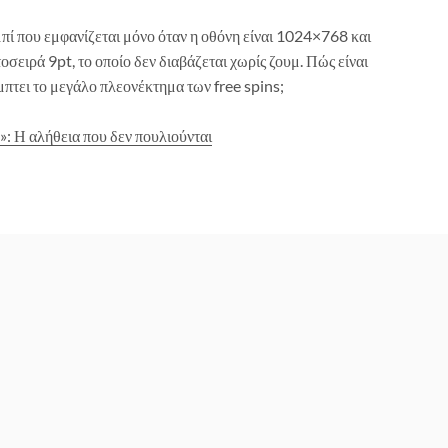
υμπί που εμφανίζεται μόνο όταν η οθόνη είναι 1024×768 και
σειρά 9pt, το οποίο δεν διαβάζεται χωρίς ζουμ. Πώς είναι
πτει το μεγάλο πλεονέκτημα των free spins;
 Η αλήθεια που δεν πουλιούνται