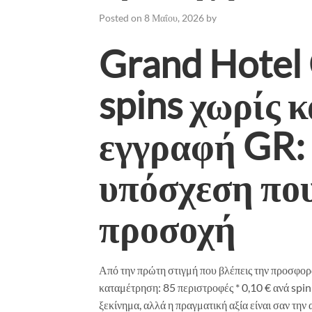
Posted on
8 Μαΐου, 2026
by
Grand Hotel 
spins χωρίς 
εγγραφή GR:
υπόσχεση που 
προσοχή
Από την πρώτη στιγμή που βλέπεις την προσφορά
καταμέτρηση: 85 περιστροφές * 0,10 € ανά spin 
ξεκίνημα, αλλά η πραγματική αξία είναι σαν την 