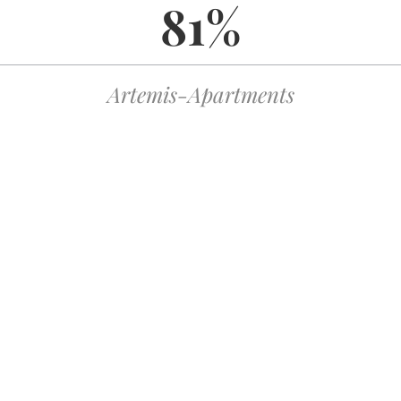
81%
ει 30% επιπλέον χρόνος και σιωπηλή εκμετάλλευση.
κάτω από 94%.
άρισαν πάνω από 2,000 € σε 30 ημέρες.
Artemis-Apartments
 “VIP” προσφορές έφθασαν στο 0.2% επιτυχίας κέρδους.
ιαβάζει το wallet του χρήστη, και αν η καθαρή ισορροπία
υχίας προκειμένου να διατηρήσει το “απρόσπαστο” κέρδος της
 είναι το μόνο που μπορεί να ξεπεράσει το αρχικό
3, Betsson ανακοίνωσε αλλαγή στις T&C, προσθέτοντας 2 %
άνει την απαιτούμενη επιστροφή κατά περίπου 0.03 € ανά €1.
των RTP τιμών ανά κατηγορία. Τα “σκοτάκια” όπως 6‑line
slot 5‑line φέρνουν 95% – μια διαφορά 5 % που σε
δες ευρώ.