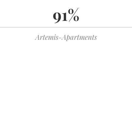
91%
VIP» ετικέτες, ώστε ο παίκτης να το θεωρεί λογικό.
γικές Για Να
όνους Σε Χρήμα
Artemis-Apartments
 10€ σε κίνηση υψηλής απόδοσης όπως το Gonzo’s Quest,
ζίρο, χρειάζεσαι 300€ κίνηση, που αντιστοιχεί σε 150 σπιντ
ό σενάριο: η χρήση ενός «free» spin στο Sweet Bonanza για
€ spin δεν αλλάζει τον συνολικό λογαριασμό.
που δεν τρέφει κανέναν
λογίσουμε: 10€ αρχική κατάθεση + 15€ μπόνους = 25€. Αν
τ για να φτάσουμε τα 25€. Όμως, η πραγματική απόδοση είναι
 σε 12.5€ συνολικά.