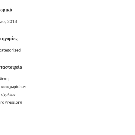
τορικό
νιος 2018
τηγορίες
categorized
ταστοιχεία
νδεση
 καταχωρίσεων
 σχολίων
rdPress.org