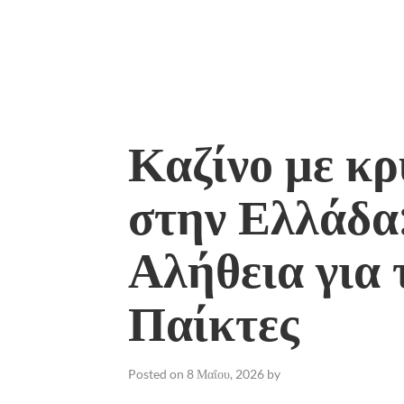
Skip
to
content
Καζίνο με κρ
στην Ελλάδα
Αλήθεια για 
Παίκτες
Posted on
8 Μαΐου, 2026
by