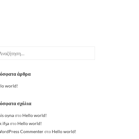
ζήτηση
όσφατα άρθρα
lo world!
όσφατα σχόλια
is oyna
στο
Hello world!
k ifşa
στο
Hello world!
WordPress Commenter
στο
Hello world!