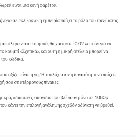
ωρεά είναι μια κενή φαρέτρα.
ρήγορο
σε
πολύ αργό
, η εμπειρία παίζει το ρόλο του τρεξίματος
τα φίλτρων στα κουμπιά, θα χρειαστεί 0,02 λεπτών για να
το κουμπί «Σχετικά», και αυτή η μικρή ατέλεια μπορεί να
 του κώδικα.
υ αξίζει είναι η γη; Ή τουλάχιστον η δυνατότητα να παίζεις
υχή σου σε ατέρμονους πίνακες.
ο μικρό, αδιαφανές εικονίδιο που βλέπουν μόνο σε 1080p
ου κάνει την επιλογή ανάληψης σχεδόν αδύνατη να βρεθεί.