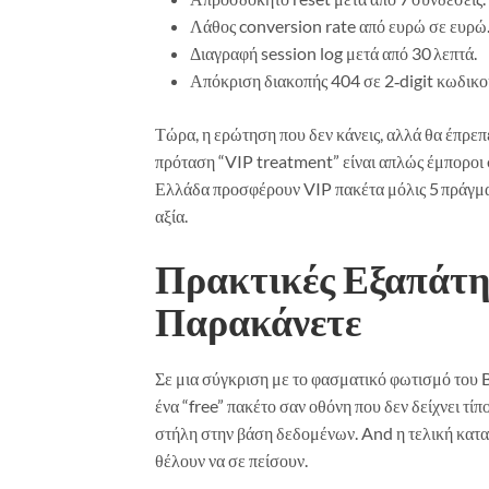
Λάθος conversion rate από ευρώ σε ευρώ
Διαγραφή session log μετά από 30 λεπτά.
Απόκριση διακοπής 404 σε 2‑digit κωδικο
Τώρα, η ερώτηση που δεν κάνεις, αλλά θα έπρεπε,
πρόταση “VIP treatment” είναι απλώς έμποροι σ
Ελλάδα προσφέρουν VIP πακέτα μόλις 5 πράγματ
αξία.
Πρακτικές Εξαπάτησ
Παρακάνετε
Σε μια σύγκριση με το φασματικό φωτισμό του 
ένα “free” πακέτο σαν οθόνη που δεν δείχνει τί
στήλη στην βάση δεδομένων. And η τελική κατα
θέλουν να σε πείσουν.