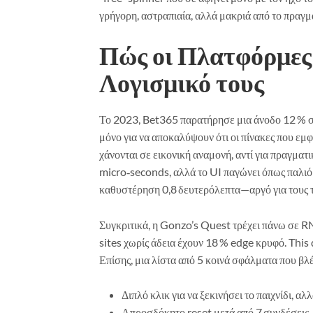
γρήγορη, αστραπιαία, αλλά μακριά από το πραγμ
Πώς οι Πλατφόρμες
Λογισμικό τους
Το 2023, Bet365 παρατήρησε μια άνοδο 12 % σε 
μόνο για να αποκαλύψουν ότι οι πίνακες που εμ
χάνονται σε εικονική αναμονή, αντί για πραγματ
micro‑seconds, αλλά το UI παγώνει όπως παλιό
καθυστέρηση 0,8 δευτερόλεπτα—αργό για τους τυ
Συγκριτικά, η Gonzo’s Quest τρέχει πάνω σε R
sites χωρίς άδεια έχουν 18 % edge κρυφό. This 
Επίσης, μια λίστα από 5 κοινά σφάλματα που βλ
Διπλό κλικ για να ξεκινήσει το παιχνίδι, αλ
Απροσδόκητο reset μετά από 7 συνδέσεις.