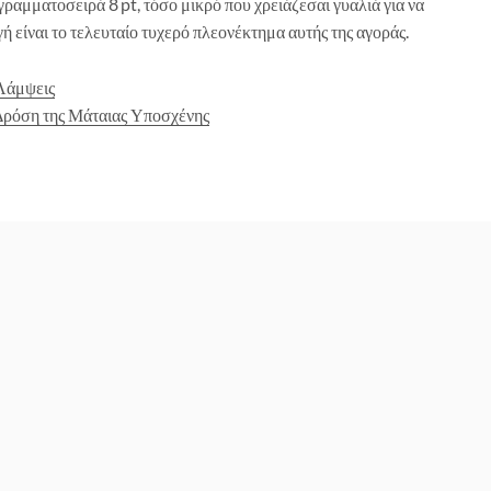
γραμματοσειρά 8 pt, τόσο μικρό που χρειάζεσαι γυαλιά για να
ή είναι το τελευταίο τυχερό πλεονέκτημα αυτής της αγοράς.
Λάμψεις
όση της Μάταιας Υποσχένης