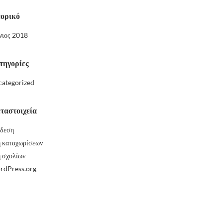
τορικό
νιος 2018
τηγορίες
categorized
ταστοιχεία
νδεση
 καταχωρίσεων
 σχολίων
rdPress.org