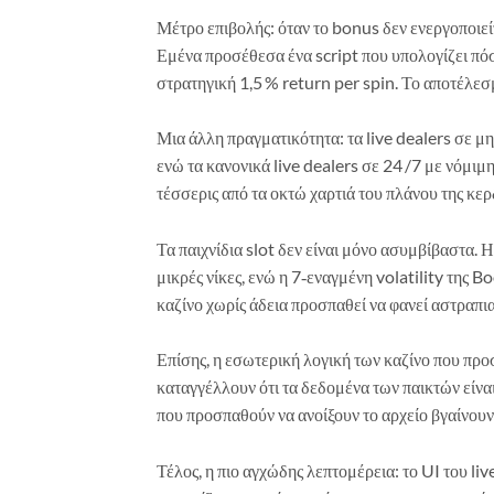
Μέτρο επιβολής: όταν το bonus δεν ενεργοποιεί
Εμένα προσέθεσα ένα script που υπολογίζει πόσ
στρατηγική 1,5 % return per spin. Το αποτέλεσ
Μια άλλη πραγματικότητα: τα live dealers σε μ
ενώ τα κανονικά live dealers σε 24 /7 με νόμιμ
τέσσερις από τα οκτώ χαρτιά του πλάνου της κε
Τα παιχνίδια slot δεν είναι μόνο ασυμβίβαστα. 
μικρές νίκες, ενώ η 7‑εναγμένη volatility της B
καζίνο χωρίς άδεια προσπαθεί να φανεί αστραπι
Επίσης, η εσωτερική λογική των καζίνο που προ
καταγγέλλουν ότι τα δεδομένα των παικτών είν
που προσπαθούν να ανοίξουν το αρχείο βγαίνουν
Τέλος, η πιο αγχώδης λεπτομέρεια: το UI του liv