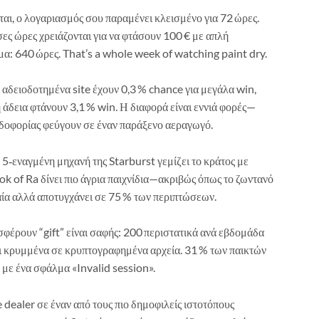
ται, ο λογαριασμός σου παραμένει κλεισμένο για 72 ώρες.
ες ώρες χρειάζονται για να φτάσουν 100 € με απλή
μα: 640 ώρες. That’s a whole week of watching paint dry.
η αδειοδοτημένα site έχουν 0,3 % chance για μεγάλα win,
η άδεια φτάνουν 3,1 % win. Η διαφορά είναι εννιά φορές—
ρδοφορίας φεύγουν σε έναν παράξενο αεραγωγό.
Η 5‑εναγμένη μηχανή της Starburst γεμίζει το κράτος με
ook of Ra δίνει πιο άγρια παιχνίδια—ακριβώς όπως το ζωντανό
αία αλλά αποτυγχάνει σε 75 % των περιπτώσεων.
σφέρουν “gift” είναι σαφής: 200 περιστατικά ανά εβδομάδα
αι κρυμμένα σε κρυπτογραφημένα αρχεία. 31 % των παικτών
 με ένα σφάλμα «Invalid session».
e dealer σε έναν από τους πιο δημοφιλείς ιστοτόπους