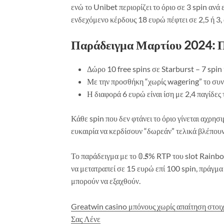
ενώ το Unibet περιορίζει το όριο σε 3 spin ανά
ενδεχόμενο κέρδους 18 ευρώ πέφτει σε 2,5 ή 3, 
Παράδειγμα Μαρτίου 2024: 
Δώρο 10 free spins σε Starburst – 7 spin 
Με την προσθήκη “χωρίς wagering” το συνο
Η διαφορά 6 ευρώ είναι ίση με 2,4 παγίδες 
Κάθε spin που δεν φτάνει το όριο γίνεται αχρησ
ευκαιρία να κερδίσουν “δωρεάν” τελικά βλέπουν
Το παράδειγμα με το 𝟘.𝟓% RTP του slot Rainb
να μετατραπεί σε 15 ευρώ επί 100 spin, πράγμα π
μπορούν να εξαχθούν.
Greatwin casino μπόνους χωρίς απαίτηση στοι
Σας Λένε