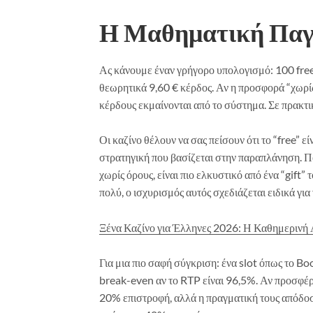
Η Μαθηματική Παγί
Ας κάνουμε έναν γρήγορο υπολογισμό: 100 free
θεωρητικά 9,60 € κέρδος. Αν η προσφορά “χωρίς
κέρδους εκμαίνονται από το σύστημα. Σε πρακτικ
Οι καζίνο θέλουν να σας πείσουν ότι το “free” εί
στρατηγική που βασίζεται στην παραπλάνηση. Π
χωρίς όρους, είναι πιο ελκυστικό από ένα “gift
πολύ, ο ισχυρισμός αυτός σχεδιάζεται ειδικά γι
Ξένα Καζίνο για Έλληνες 2026: Η Καθημερινή
Για μια πιο σαφή σύγκριση: ένα slot όπως το Bo
break-even αν το RTP είναι 96,5%. Αν προσφέρε
20% επιστροφή, αλλά η πραγματική τους απόδοση 