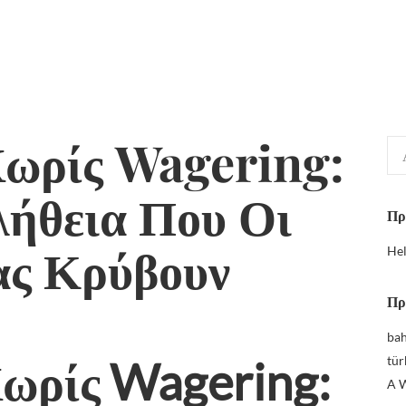
ωρίς Wagering:
Ανα
για:
ήθεια Που Οι
Πρ
ας Κρύβουν
Hel
Πρ
bah
tür
ωρίς Wagering:
A 