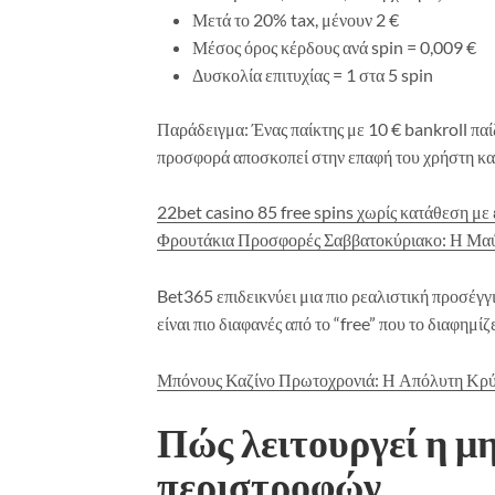
Μετά το 20% tax, μένουν 2 €
Μέσος όρος κέρδους ανά spin = 0,009 €
Δυσκολία επιτυχίας = 1 στα 5 spin
Παράδειγμα: Ένας παίκτης με 10 € bankroll παίζε
προσφορά αποσκοπεί στην επαφή του χρήστη και
22bet casino 85 free spins χωρίς κατάθεση με
Φρουτάκια Προσφορές Σαββατοκύριακο: Η Μαύ
Bet365 επιδεικνύει μια πιο ρεαλιστική προσέγγ
είναι πιο διαφανές από το “free” που το διαφημίζ
Μπόνους Καζίνο Πρωτοχρονιά: Η Απόλυτη Κρύα
Πώς λειτουργεί η μ
περιστροφών