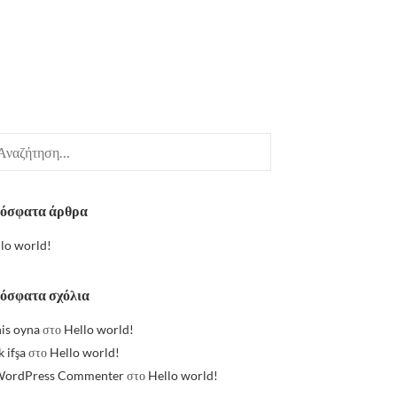
ζήτηση
όσφατα άρθρα
lo world!
όσφατα σχόλια
is oyna
στο
Hello world!
k ifşa
στο
Hello world!
WordPress Commenter
στο
Hello world!