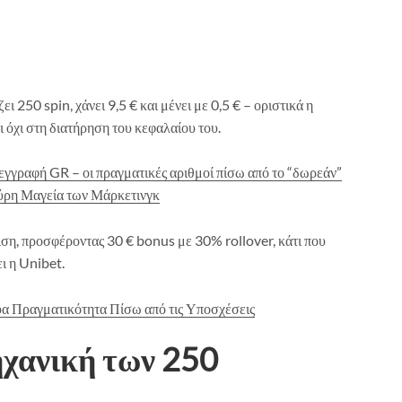
ι 250 spin, χάνει 9,5 € και μένει με 0,5 € – οριστικά η
 όχι στη διατήρηση του κεφαλαίου του.
 εγγραφή GR – οι πραγματικές αριθμοί πίσω από το “δωρεάν”
ρη Μαγεία των Μάρκετινγκ
ιση, προσφέροντας 30 € bonus με 30% rollover, κάτι που
ει η Unibet.
 Πραγματικότητα Πίσω από τις Υποσχέσεις
ηχανική των 250