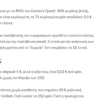
όμοιο με το RNG του Gonzo’s Quest: 40% μεγάλης βολής,
n είναι κερδισμένα, τα 75 κερδισμένα spin αποδίδουν 0,5 €
 τίποτα.
αι επαλήθευσης του λογαριασμού προσθέτει επιπλέον κόστος
επτά για την επαλήθευση email, 5 λεπτά για την ανάγνωση των
η χρόνου από το “δωρεάν” δεν υπερβαίνει τα 10 λεπτά.
ς
deposit 5 €, αλλά η αξία τους είναι 0,02 € ανά spin,
t, χωρίς τον θόρυβο των 250.
μπόνους χωρίς κατάθεση, που σημαίνει 20 € μηδενική
nibet. Γιατί λοιπόν τα 250 spin; Γιατί η προσοχή του