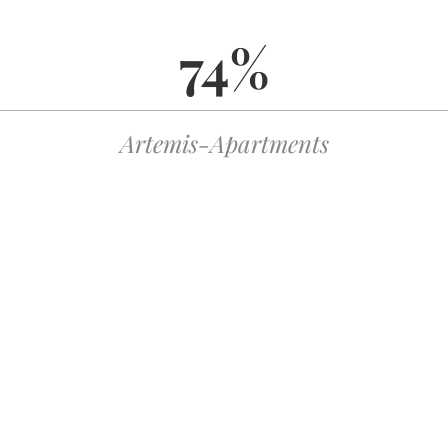
ργής λήψης και της
74%
μισης
0 MB αρχείου, ενώ το ίδιο app στην iOS διαρκεί
Artemis-Apartments
λυφος Android.
“free spin”, που σημαίνει καθυστέρηση που κάνει τον
ή του bonus είναι το ίδιο με το να περιμένεις 10 προσωπικές
ς κατάθεση μπόνους εγγραφής GR – το φανταστικό “δωρεάν”
ά banners, το CPU αυξάνεται κατά 15 % – το ίδιο που