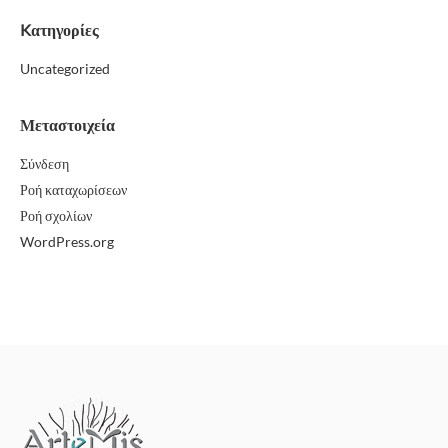
Kατηγορίες
Uncategorized
Μεταστοιχεία
Σύνδεση
Ροή καταχωρίσεων
Ροή σχολίων
WordPress.org