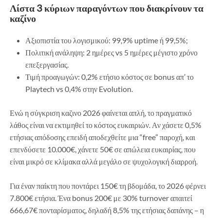
Λίστα 3 κύριων παραγόντων που διακρίνουν τα
καζίνο
Αξιοπιστία του λογισμικού: 99,9% uptime ή 99,5%;
Πολιτική ανάληψη: 2 ημέρες vs 5 ημέρες μέγιστο χρόνο
επεξεργασίας.
Τιμή προαγωγών: 0,2% ετήσιο κόστος σε bonus απ’ το
Playtech vs 0,4% στην Evolution.
Ενώ η σύγκριση καζινο 2026 φαίνεται απλή, το πραγματικό
λάθος είναι να εκτιμηθεί το κόστος ευκαιριών. Αν χάσετε 0,5%
ετήσιας απόδοσης επειδή αποδεχθείτε μια “free” παροχή, και
επενδύσετε 10.000€, χάνετε 50€ σε απώλεια ευκαιρίας, που
είναι μικρό σε κλίμακα αλλά μεγάλο σε ψυχολογική διαρροή.
Για έναν παίκτη που ποντάρει 150€ τη βδομάδα, το 2026 φέρνει
7.800€ ετήσια. Ένα bonus 200€ με 30% turnover απαιτεί
666,67€ πονταρίσματος, δηλαδή 8,5% της ετήσιας δαπάνης – η