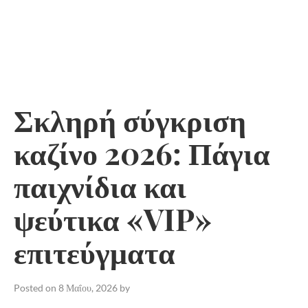
Skip
to
content
Σκληρή σύγκριση
καζίνο 2026: Πάγια
παιχνίδια και
ψεύτικα «VIP»
επιτεύγματα
Posted on
8 Μαΐου, 2026
by