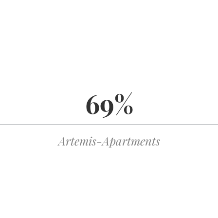
. Στη γλώσσα των αριθμών, η μεταβλητότητα του Gonzo’s
ψηλή από τις φαβόρικα 25% των φρουτακίων με υψηλό RTP.
σμένη Επιδότηση Του Κυβερνήτη Του Gaming
κές που Δεν Φαίνεται
71%
ε «δωρεάν spin», η πραγματική αξία είναι 0,03 € ανά spin
απλός πολλαπλασιασμός: 15 spin × 0,03 € = 0,45 € «δωρεάν»
 ενός καφέ εκτός πόλης.
Artemis-Apartments
500 €, αλλά το απαιτούμενο turnover είναι 45×, δηλαδή
 Με έναν μέσο ποντάρισμα 25 € ανά παιχνίδι, χρειάζεσαι 900
ιθμητική ασφάλεια.