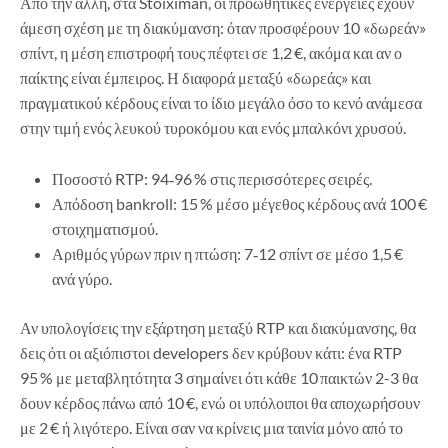
Από την άλλη, στα Stoiximan, οι προωθητικές ενέργειες έχουν
άμεση σχέση με τη διακύμανση: όταν προσφέρουν 10 «δωρεάν»
σπίντ, η μέση επιστροφή τους πέφτει σε 1,2 €, ακόμα και αν ο
παίκτης είναι έμπειρος. Η διαφορά μεταξύ «δωρεάς» και
πραγματικού κέρδους είναι το ίδιο μεγάλο όσο το κενό ανάμεσα
στην τιμή ενός λευκού τυροκόμου και ενός μπαλκόνι χρυσού.
Ποσοστό RTP: 94‑96 % στις περισσότερες σειρές.
Απόδοση bankroll: 15 % μέσο μέγεθος κέρδους ανά 100 €
στοιχηματισμού.
Αριθμός γύρων πριν η πτώση: 7‑12 σπίντ σε μέσο 1,5 €
ανά γύρο.
Αν υπολογίσεις την εξάρτηση μεταξύ RTP και διακύμανσης, θα
δεις ότι οι αξιόπιστοι developers δεν κρύβουν κάτι: ένα RTP
95 % με μεταβλητότητα 3 σημαίνει ότι κάθε 10 παικτών 2-3 θα
δουν κέρδος πάνω από 10 €, ενώ οι υπόλοιποι θα αποχωρήσουν
με 2 € ή λιγότερο. Είναι σαν να κρίνεις μια ταινία μόνο από το