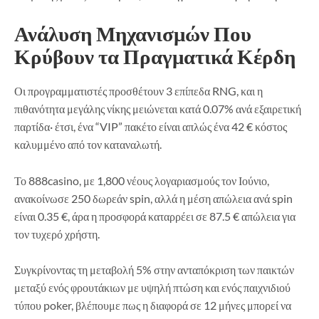
Ανάλυση Μηχανισμών Που
Κρύβουν τα Πραγματικά Κέρδη
Οι προγραμματιστές προσθέτουν 3 επίπεδα RNG, και η
πιθανότητα μεγάλης νίκης μειώνεται κατά 0.07% ανά εξαιρετική
παρτίδα· έτσι, ένα “VIP” πακέτο είναι απλώς ένα 42 € κόστος
καλυμμένο από τον καταναλωτή.
Το 888casino, με 1,800 νέους λογαριασμούς τον Ιούνιο,
ανακοίνωσε 250 δωρεάν spin, αλλά η μέση απώλεια ανά spin
είναι 0.35 €, άρα η προσφορά καταρρέει σε 87.5 € απώλεια για
τον τυχερό χρήστη.
Συγκρίνοντας τη μεταβολή 5% στην ανταπόκριση των παικτών
μεταξύ ενός φρουτάκιων με υψηλή πτώση και ενός παιχνιδιού
τύπου poker, βλέπουμε πως η διαφορά σε 12 μήνες μπορεί να