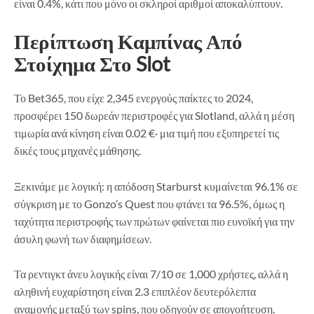
είναι 0.4%, κάτι που μόνο οι σκληροί αριθμοί αποκαλύπτουν.
Περίπτωση Καμπίνας Από
Στοίχημα Στο Slot
Το Bet365, που είχε 2,345 ενεργούς παίκτες το 2024,
προσφέρει 150 δωρεάν περιστροφές για Slotland, αλλά η μέση
τιμωρία ανά κίνηση είναι 0.02 €· μια τιμή που εξυπηρετεί τις
δικές τους μηχανές μάθησης.
Ξεκινάμε με λογική: η απόδοση Starburst κυμαίνεται 96.1% σε
σύγκριση με το Gonzo’s Quest που φτάνει τα 96.5%, όμως η
ταχύτητα περιστροφής των πρώτων φαίνεται πιο ευνοϊκή για την
άσυλη φωνή των διαφημίσεων.
Τα ρεντιγκτ άνευ λογικής είναι 7/10 σε 1,000 χρήστες, αλλά η
αληθινή ευχαρίστηση είναι 2.3 επιπλέον δευτερόλεπτα
αναμονής μεταξύ των spins, που οδηγούν σε απογοήτευση.