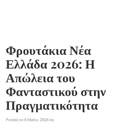
Skip
to
content
Φρουτάκια Νέα
Ελλάδα 2026: Η
Απώλεια του
Φανταστικού στην
Πραγματικότητα
Posted on
8 Μαΐου, 2026
by