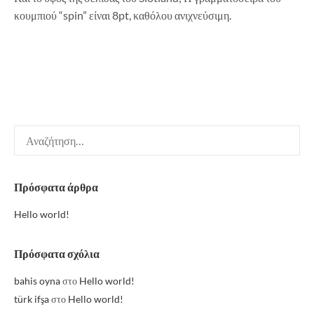
κουμπιού “spin” είναι 8pt, καθόλου ανιχνεύσιμη.
Αναζήτηση
για:
Πρόσφατα άρθρα
Hello world!
Πρόσφατα σχόλια
bahis oyna
στο
Hello world!
türk ifşa
στο
Hello world!