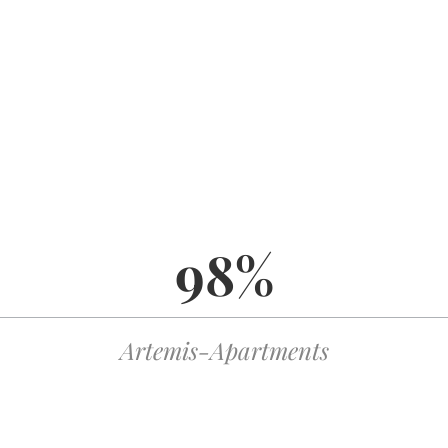
ατικού Πόντου
στην Bet365 και παίζει Starburst θα δει
σφορά στο 888casino προσφέρει 100 spins για 1 €·συνολικά
€ ανά spin – ένα μικρό αλλά σημαντικό κέρδος όταν το
γκρισης είναι 45% πιθανότητα να κερδίσει το 10% του
98%
τα σημαίνει 0,45 € κέρδος, όχι 100 € όπως το λανθασμένο
κή Παγίδα
Artemis-Apartments
spin
15 € ανά spin
δα, αλλά μόνο 1 € επένδυση → 1500% ROI, αλλά με 80%