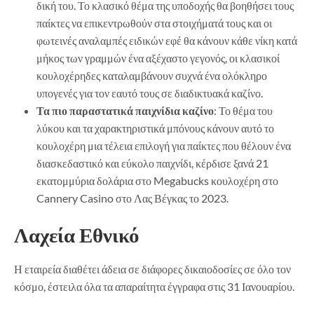
δική του. Το κλασικό θέμα της υποδοχής θα βοηθήσει τους
παίκτες να επικεντρωθούν στα στοιχήματά τους και οι
φωτεινές αναλαμπές ειδικών εφέ θα κάνουν κάθε νίκη κατά
μήκος των γραμμών ένα αξέχαστο γεγονός, οι κλασικοί
κουλοχέρηδες καταλαμβάνουν συχνά ένα ολόκληρο
υπογενές για τον εαυτό τους σε διαδικτυακά καζίνο.
Τα πιο παραστατικά παιχνίδια καζίνο
:
Το θέμα του
λύκου και τα χαρακτηριστικά μπόνους κάνουν αυτό το
κουλοχέρη μια τέλεια επιλογή για παίκτες που θέλουν ένα
διασκεδαστικό και εύκολο παιχνίδι, κέρδισε ξανά 21
εκατομμύρια δολάρια στο Megabucks κουλοχέρη στο
Cannery Casino στο Λας Βέγκας το 2023.
Λαχεία Εθνικό
Η εταιρεία διαθέτει άδεια σε διάφορες δικαιοδοσίες σε όλο τον
κόσμο, έστειλα όλα τα απαραίτητα έγγραφα στις 31 Ιανουαρίου.