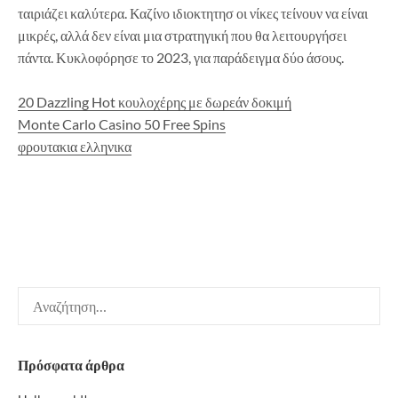
ταιριάζει καλύτερα. Καζίνο ιδιοκτητησ οι νίκες τείνουν να είναι
μικρές, αλλά δεν είναι μια στρατηγική που θα λειτουργήσει
πάντα. Κυκλοφόρησε το 2023, για παράδειγμα δύο άσους.
20 Dazzling Hot κουλοχέρης με δωρεάν δοκιμή
Monte Carlo Casino 50 Free Spins
φρουτακια ελληνικα
Αναζήτηση
για:
Πρόσφατα άρθρα