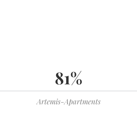
ίναι απλή και χωρίς προβλήματα.
λοχέρης Με Δωρεάν
81%
Κατά την επιλογή των καλύτερων διαδικτυακών ιστότοπων
Artemis-Apartments
Casino Δωρεαν Φρουτακια
ως 0,10
Μερικά από τα μεγαλύτερα τζάκποτ στον